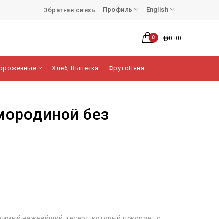
Профиль
English
Обратная связь
0
0.00
ороженные
Хлеб, Выпечка
ФрутоНяня
мородиной без
азимый нежнейший десерт, который покоряет с