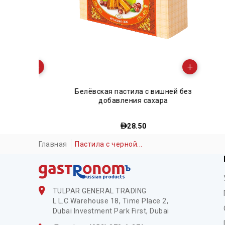
+
+
з
Белёвская пастила с вишней без
Пасти
добавления сахара
28.50
Главная
Пастила с черной...
TULPAR GENERAL TRADING
L.L.C.Warehouse 18, Time Place 2,
Dubai Investment Park First, Dubai