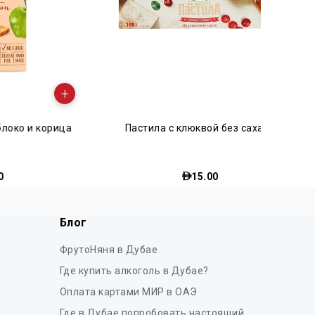
+
+
и корица
Пастила c клюквой без сахара
15.00
Блог
ФрутоНяня в Дубае
Где купить алкоголь в Дубае?
Оплата картами МИР в ОАЭ
Где в Дубае попробовать настоящий