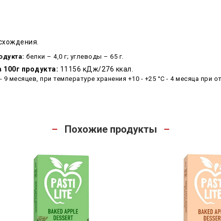
схождения.
одукта:
белки – 4,0 г; углеводы – 65 г.
 100г продукта:
11156 кДж/276 ккал.
 - 9 месяцев, при температуре хранения +10 - +25 °C - 4 месяца при 
Похожие продукты