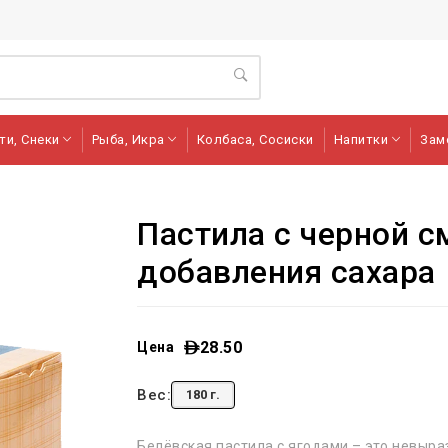
ти, Снеки
Рыба, Икра
Колбаса, Сосиски
Напитки
Зам
Пастила с черной с
добавления сахара
28.50
Цена
Вес:
180 г.
Белёвская пастила с ягодами – это невыр