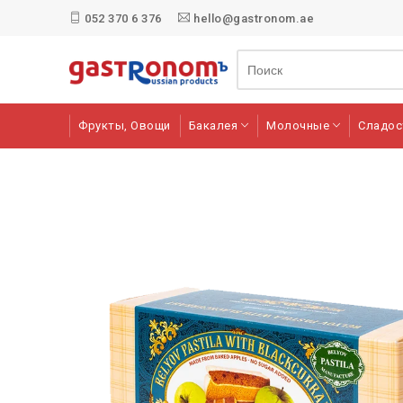
052 370 6 376
hello@gastronom.ae
Фрукты, Овощи
Бакалея
Молочные
Сладос