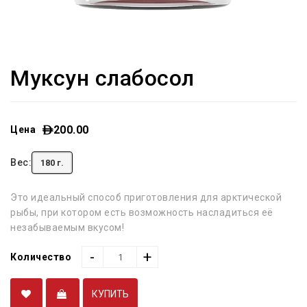
Муксун слабосол
200.00
Цена
Вес:
180 г.
Это идеальный способ приготовления для арктической
рыбы, при котором есть возможность насладиться её
незабываемым вкусом!
-
+
Количество
КУПИТЬ