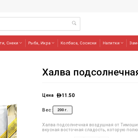
ти, Снеки
Рыба, Икра
Колбаса, Сосиски
Напитки
Зам
Халва подсолнечна
11.50
Цена
Вес:
200 г.
Халва подсолнечная воздушная от Тимоши -
вкусная восточная сладость, которую полю