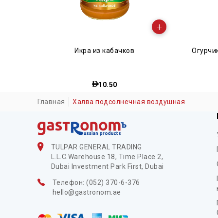
+
+
Огурчики солёные Рязанские 950 г.
18.75
Главная
Халва подсолнечная воздушная
TULPAR GENERAL TRADING
L.L.C.Warehouse 18, Time Place 2,
Dubai Investment Park First, Dubai
Телефон: (052) 370-6-376
hello@gastronom.ae