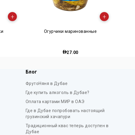
+
2 варианта
нные
Томаты Маринованные
+
14.75
от
Блог
ФрутоНяня в Дубае
Где купить алкоголь в Дубае?
Оплата картами МИР в ОАЭ
Где в Дубае попробовать настоящий
грузинский хачапури
Традиционный квас теперь доступен в
Дубае