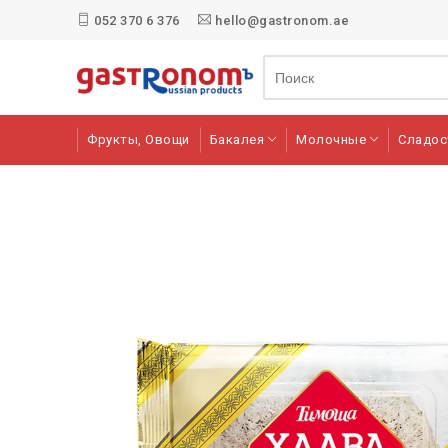
052 370 6 376
hello@gastronom.ae
Фрукты, Овощи
Бакалея
Молочные
Сладос