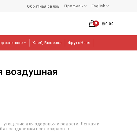
Профиль
English
Обратная связь
0
0.00
ороженные
Хлеб, Выпечка
ФрутоНяня
я воздушная
 угощение для здоровья и радости. Легкая и
бят сладкоежки всех возрастов.