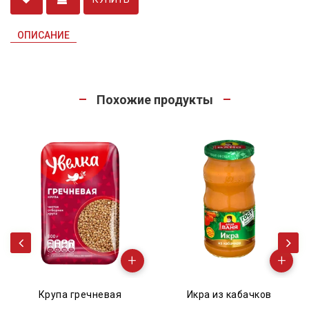
ОПИСАНИЕ
Похожие продукты
Доставка
завтра
+
Базилик армянский
(рейхан) свежий из
+
Армении - пучок 100г.
Икра из кабачков
6.00