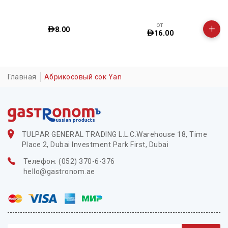
950 г.
от
+
00
18.5
16.00
Главная
Абрикосовый сок Yan
TULPAR GENERAL TRADING L.L.C.Warehouse 18, Time
Place 2, Dubai Investment Park First, Dubai
Телефон: (052) 370-6-376
hello@gastronom.ae