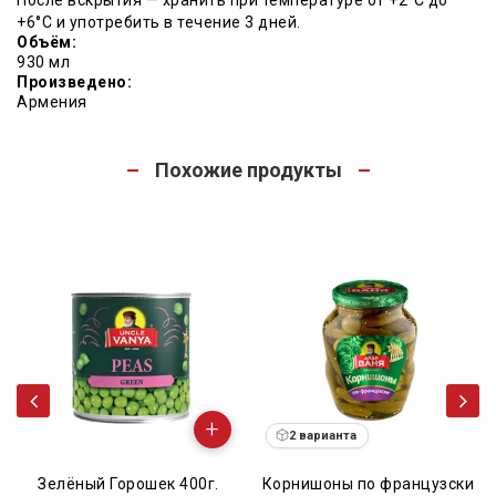
+6°C и употребить в течение 3 дней.
Объём:
930 мл
Произведено:
Армения
Похожие продукты
+
2 варианта
ошек 400г.
Корнишоны по французски
Огурчики мари