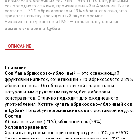
Абрикосово-яблочный сок Yan — это 100% натуральный
сок холодного отжима, произведённый в Армении. В его
составе — 71% абрикосового и 29% яблочного сока, что
придаёт напитку насыщенный вкус и аромат.
Никаких консервантов и ГМО — только натуральные
армянские соки в Дубае
.
ОПИСАНИЕ
Описание:
Сок Yan абрикосово-яблочный
— это освежающий
фруктовый напиток, сочетающий 71% абрикосового и 29%
яблочного сока. Он обладает лёгкой сладостью и
натуральным фруктовым вкусом, без добавок и
консервантов. Отлично подходит для ежедневного
употребления. Хотите
купить абрикосово-яблочный сок
в Дубае
? Попробуйте
армянские соки
с доставкой на дом.
Состав:
Абрикосовый сок (71%), яблочный сок (29%).
Условия хранения:
Хранить в сухом месте при температуре от 0°C до +25°C.
После вскрытия — хранить при температуре от +2°C до