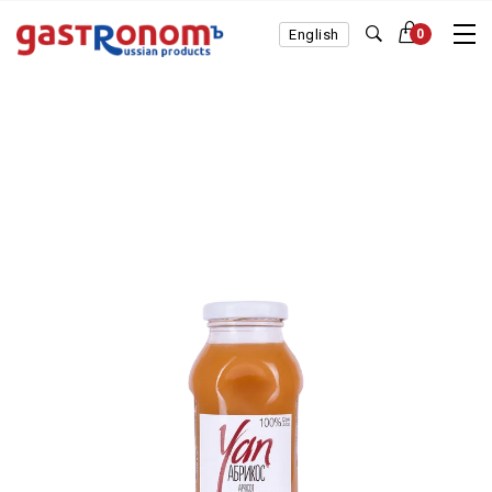
English
0